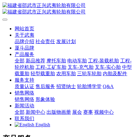
网站首页
关于武夷
品牌介绍
社会责任
发展计划
厦斗品牌
产品服务
全部
新品推荐
摩托车胎
电动车胎
工程-装载机胎
工程-
轮挖机胎
工程-工矿车胎
叉车-充气胎
叉车-实心胎
中型
载重胎
轻型载重胎
农用车胎
三轮车轮胎
内胎及配件
服务支持
质量认证
售后服务
招贤纳士
轮胎博学堂
Q&A
销售网络
销售网络
形象体验
新闻活动
全部
新闻中心
出版物画册
展会
赛事
视频中心
联系我们
English