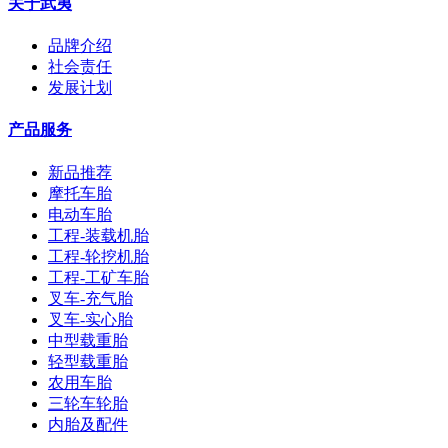
关于武夷
品牌介绍
社会责任
发展计划
产品服务
新品推荐
摩托车胎
电动车胎
工程-装载机胎
工程-轮挖机胎
工程-工矿车胎
叉车-充气胎
叉车-实心胎
中型载重胎
轻型载重胎
农用车胎
三轮车轮胎
内胎及配件