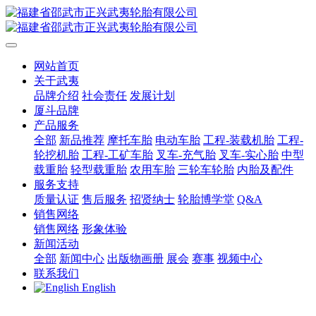
网站首页
关于武夷
品牌介绍
社会责任
发展计划
厦斗品牌
产品服务
全部
新品推荐
摩托车胎
电动车胎
工程-装载机胎
工程-
轮挖机胎
工程-工矿车胎
叉车-充气胎
叉车-实心胎
中型
载重胎
轻型载重胎
农用车胎
三轮车轮胎
内胎及配件
服务支持
质量认证
售后服务
招贤纳士
轮胎博学堂
Q&A
销售网络
销售网络
形象体验
新闻活动
全部
新闻中心
出版物画册
展会
赛事
视频中心
联系我们
English