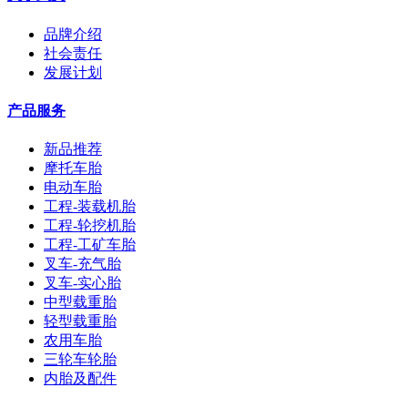
品牌介绍
社会责任
发展计划
产品服务
新品推荐
摩托车胎
电动车胎
工程-装载机胎
工程-轮挖机胎
工程-工矿车胎
叉车-充气胎
叉车-实心胎
中型载重胎
轻型载重胎
农用车胎
三轮车轮胎
内胎及配件