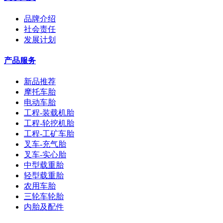
品牌介绍
社会责任
发展计划
产品服务
新品推荐
摩托车胎
电动车胎
工程-装载机胎
工程-轮挖机胎
工程-工矿车胎
叉车-充气胎
叉车-实心胎
中型载重胎
轻型载重胎
农用车胎
三轮车轮胎
内胎及配件