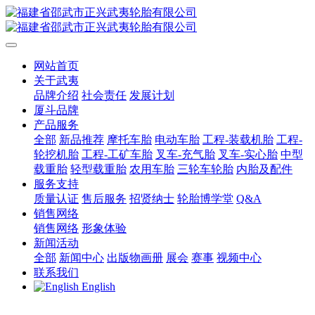
网站首页
关于武夷
品牌介绍
社会责任
发展计划
厦斗品牌
产品服务
全部
新品推荐
摩托车胎
电动车胎
工程-装载机胎
工程-
轮挖机胎
工程-工矿车胎
叉车-充气胎
叉车-实心胎
中型
载重胎
轻型载重胎
农用车胎
三轮车轮胎
内胎及配件
服务支持
质量认证
售后服务
招贤纳士
轮胎博学堂
Q&A
销售网络
销售网络
形象体验
新闻活动
全部
新闻中心
出版物画册
展会
赛事
视频中心
联系我们
English